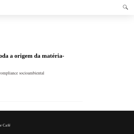
 toda a origem da matéria-
compliance socioambiental
e Café