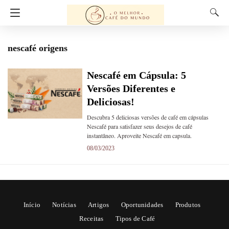
nescafé origens
Nescafé em Cápsula: 5
Versões Diferentes e
Deliciosas!
Descubra 5 deliciosas versões de café em cápsulas
Nescafé para satisfazer seus desejos de café
instantâneo. Aproveite Nescafé em capsula.
08/03/2023
Início
Notícias
Artigos
Oportunidades
Produtos
Receitas
Tipos de Café