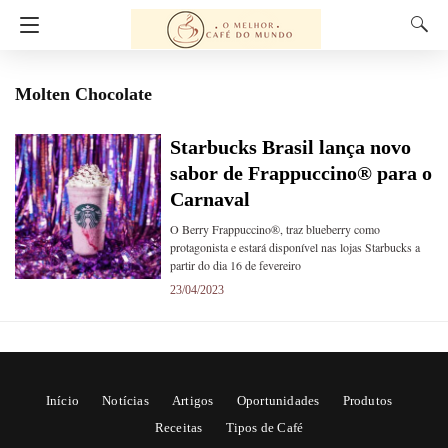
Molten Chocolate
Starbucks Brasil lança novo
sabor de Frappuccino® para o
Carnaval
O Berry Frappuccino®, traz blueberry como
protagonista e estará disponível nas lojas Starbucks a
partir do dia 16 de fevereiro
23/04/2023
Início
Notícias
Artigos
Oportunidades
Produtos
Receitas
Tipos de Café