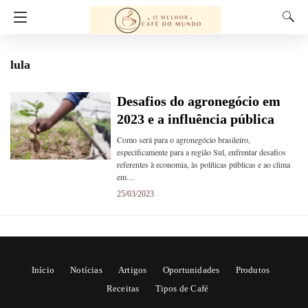
lula
Desafios do agronegócio em
2023 e a influência pública
Como será para o agronegócio brasileiro,
especificamente para a região Sul, enfrentar desafios
referentes à economia, às políticas públicas e ao clima
em…
25/03/2023
Início
Notícias
Artigos
Oportunidades
Produtos
Receitas
Tipos de Café