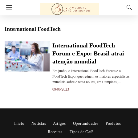
International FoodTech
International FoodTech
Forum e Expo: Brasil atrai
atenção mundial
Em junho, o International FoodTech Forum e o
FoodTech Expo, que reúnem os maiores especialistas
mundiais sobre o tema no Ital, em Campinas,…
09/06/2023
Início
Notícias
Artigos
Oportunidades
Produtos
Receitas
Tipos de Café