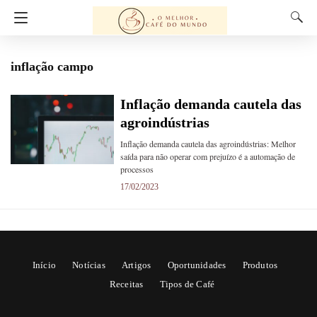
inflação campo
Inflação demanda cautela das
agroindústrias
Inflação demanda cautela das agroindústrias: Melhor
saída para não operar com prejuízo é a automação de
processos
17/02/2023
Início
Notícias
Artigos
Oportunidades
Produtos
Receitas
Tipos de Café