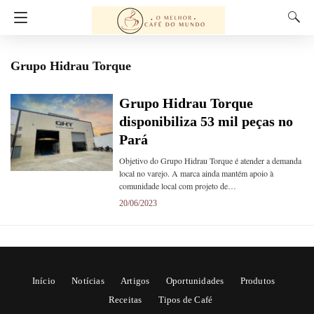
Grupo Hidrau Torque
Grupo Hidrau Torque
disponibiliza 53 mil peças no
Pará
Objetivo do Grupo Hidrau Torque é atender a demanda
local no varejo. A marca ainda mantém apoio à
comunidade local com projeto de…
20/06/2023
Início
Notícias
Artigos
Oportunidades
Produtos
Receitas
Tipos de Café