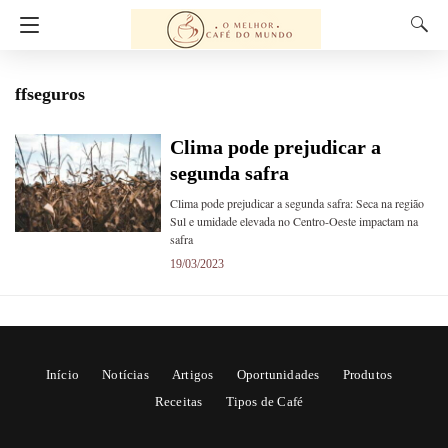
ffseguros
Clima pode prejudicar a
segunda safra
Clima pode prejudicar a segunda safra: Seca na região
Sul e umidade elevada no Centro-Oeste impactam na
safra
19/03/2023
Início
Notícias
Artigos
Oportunidades
Produtos
Receitas
Tipos de Café