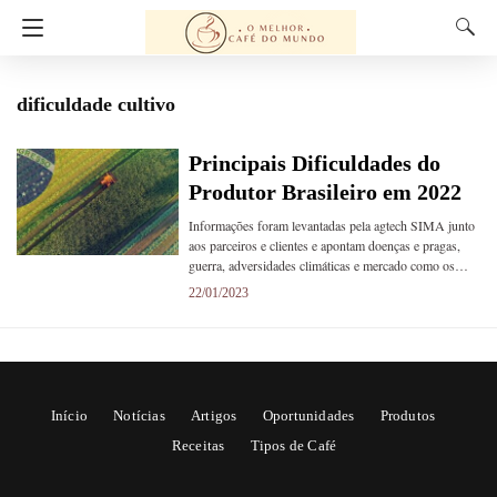
dificuldade cultivo
Principais Dificuldades do
Produtor Brasileiro em 2022
Informações foram levantadas pela agtech SIMA junto
aos parceiros e clientes e apontam doenças e pragas,
guerra, adversidades climáticas e mercado como os…
22/01/2023
Início
Notícias
Artigos
Oportunidades
Produtos
Receitas
Tipos de Café