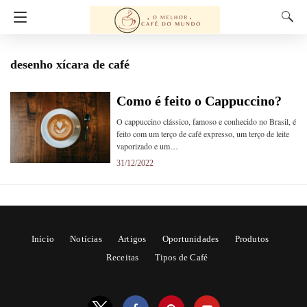
desenho xícara de café
Como é feito o Cappuccino?
O cappuccino clássico, famoso e conhecido no Brasil, é
feito com um terço de café expresso, um terço de leite
vaporizado e um…
31/12/2022
Início
Notícias
Artigos
Oportunidades
Produtos
Receitas
Tipos de Café