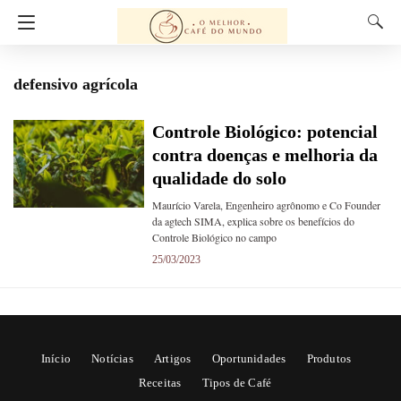
defensivo agrícola
Controle Biológico: potencial
contra doenças e melhoria da
qualidade do solo
Maurício Varela, Engenheiro agrônomo e Co Founder
da agtech SIMA, explica sobre os benefícios do
Controle Biológico no campo
25/03/2023
Início
Notícias
Artigos
Oportunidades
Produtos
Receitas
Tipos de Café