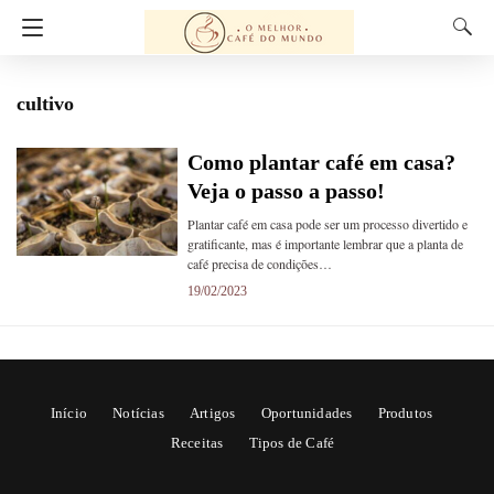
cultivo
Como plantar café em casa?
Veja o passo a passo!
Plantar café em casa pode ser um processo divertido e
gratificante, mas é importante lembrar que a planta de
café precisa de condições…
19/02/2023
Início
Notícias
Artigos
Oportunidades
Produtos
Receitas
Tipos de Café