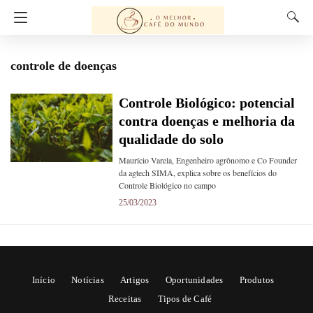
controle de doenças
Controle Biológico: potencial
contra doenças e melhoria da
qualidade do solo
Maurício Varela, Engenheiro agrônomo e Co Founder
da agtech SIMA, explica sobre os benefícios do
Controle Biológico no campo
25/03/2023
Início
Notícias
Artigos
Oportunidades
Produtos
Receitas
Tipos de Café