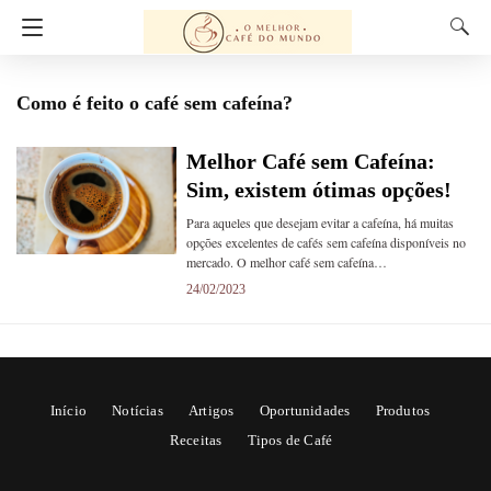
Como é feito o café sem cafeína?
Melhor Café sem Cafeína:
Sim, existem ótimas opções!
Para aqueles que desejam evitar a cafeína, há muitas
opções excelentes de cafés sem cafeína disponíveis no
mercado. O melhor café sem cafeína…
24/02/2023
Início
Notícias
Artigos
Oportunidades
Produtos
Receitas
Tipos de Café