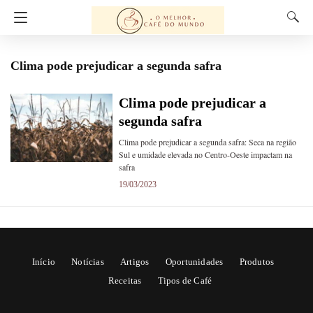
Clima pode prejudicar a segunda safra
Clima pode prejudicar a
segunda safra
Clima pode prejudicar a segunda safra: Seca na região
Sul e umidade elevada no Centro-Oeste impactam na
safra
19/03/2023
Início
Notícias
Artigos
Oportunidades
Produtos
Receitas
Tipos de Café