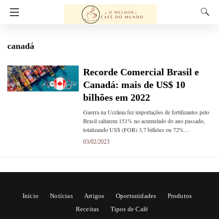
canadá
Recorde Comercial Brasil e
Canadá: mais de US$ 10
bilhões em 2022
Guerra na Ucrânia fez importações de fertilizantes pelo
Brasil saltarem 151% no acumulado do ano passado,
totalizando US$ (FOB) 3,7 bilhões ou 72%…
03/02/2023
Início
Notícias
Artigos
Oportunidades
Produtos
Receitas
Tipos de Café