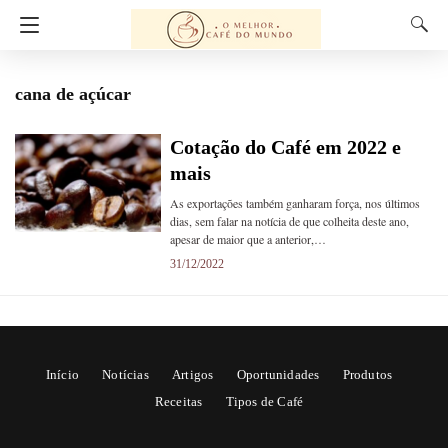
cana de açúcar
Cotação do Café em 2022 e
mais
As exportações também ganharam força, nos últimos
dias, sem falar na notícia de que colheita deste ano,
apesar de maior que a anterior,…
31/12/2022
Início
Notícias
Artigos
Oportunidades
Produtos
Receitas
Tipos de Café