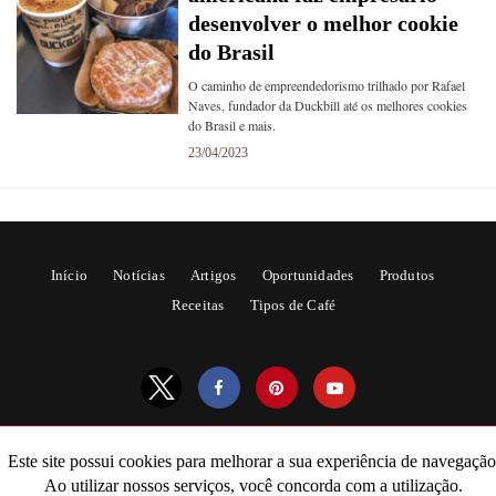
desenvolver o melhor cookie
do Brasil
O caminho de empreendedorismo trilhado por Rafael
Naves, fundador da Duckbill até os melhores cookies
do Brasil e mais.
23/04/2023
Início
Notícias
Artigos
Oportunidades
Produtos
Receitas
Tipos de Café
Este site possui cookies para melhorar a sua experiência de navegação
All Rights Reserved
Ao utilizar nossos serviços, você concorda com a utilização.