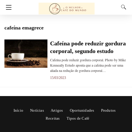
cafeína emagrece
Cafeína pode reduzir gordura
corporal, segundo estudo
Cafeína pode reduzir gordura corporal. Photo by Mike
Kenneally Estudo aponta que a cafeína pode ser uma
aliada na redução de gordura corporal…
15/03/2023
Início
Notícias
Artigos
Oportunidades
Produtos
Receitas
Tipos de Café