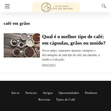
café em grãos
Qual é o melhor tipo de café:
em cápsulas, grãos ou moído?
Nesse artigo, separamos algumas vantagens e
desvantagens de cada tipo de café; em cápsulas, o
moído e o em grão.
08/02/2023
Início
Notícias
Artigos
Oportunidades
Produtos
Receitas
Tipos de Café