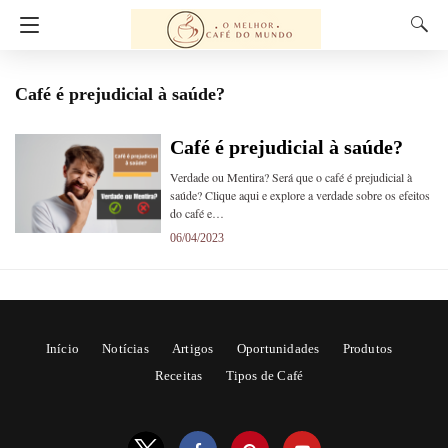
Café é prejudicial à saúde?
Café é prejudicial à saúde?
Verdade ou Mentira? Será que o café é prejudicial à
saúde? Clique aqui e explore a verdade sobre os efeitos
do café e…
06/04/2023
Início
Notícias
Artigos
Oportunidades
Produtos
Receitas
Tipos de Café