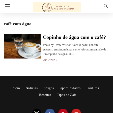
café com água
Copinho de água com o café?
Photo by Drew Willson Você já pediu um café
espresso em algum lugar e este veio acompanhado de
um copinho de água? O…
20/02/2023
Início
Notícias
Artigos
Oportunidades
Produtos
Receitas
Tipos de Café