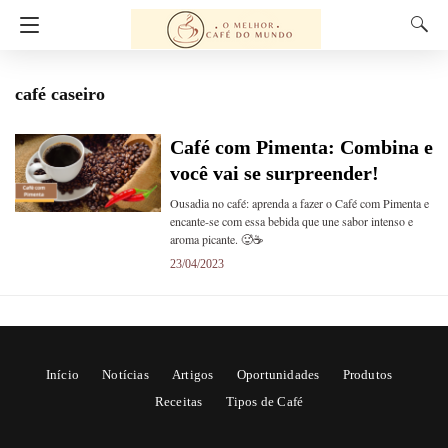
café caseiro
Café com Pimenta: Combina e
você vai se surpreender!
Ousadia no café: aprenda a fazer o Café com Pimenta e
encante-se com essa bebida que une sabor intenso e
aroma picante. 🥵☕
23/04/2023
Início
Notícias
Artigos
Oportunidades
Produtos
Receitas
Tipos de Café