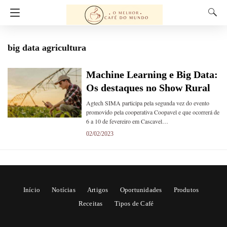
big data agricultura
Machine Learning e Big Data:
Os destaques no Show Rural
Agtech SIMA participa pela segunda vez do evento
promovido pela cooperativa Coopavel e que ocorrerá de
6 a 10 de fevereiro em Cascavel…
02/02/2023
Início
Notícias
Artigos
Oportunidades
Produtos
Receitas
Tipos de Café