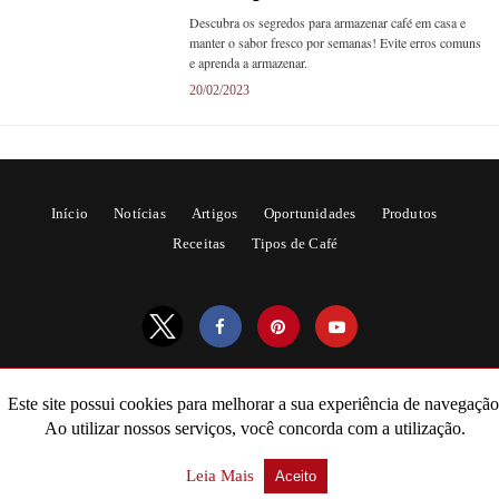
Descubra os segredos para armazenar café em casa e
manter o sabor fresco por semanas! Evite erros comuns
e aprenda a armazenar.
20/02/2023
Início
Notícias
Artigos
Oportunidades
Produtos
Receitas
Tipos de Café
Este site possui cookies para melhorar a sua experiência de navegação
All Rights Reserved
Ao utilizar nossos serviços, você concorda com a utilização.
Powered by AMPforWP
Leia Mais
Aceito