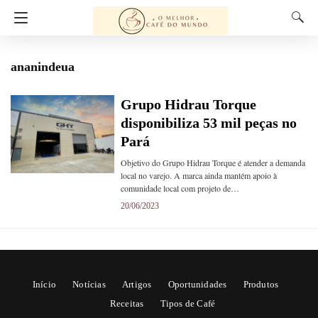
ananindeua
Grupo Hidrau Torque
disponibiliza 53 mil peças no
Pará
Objetivo do Grupo Hidrau Torque é atender a demanda
local no varejo. A marca ainda mantém apoio à
comunidade local com projeto de…
20/06/2023
Início
Notícias
Artigos
Oportunidades
Produtos
Receitas
Tipos de Café