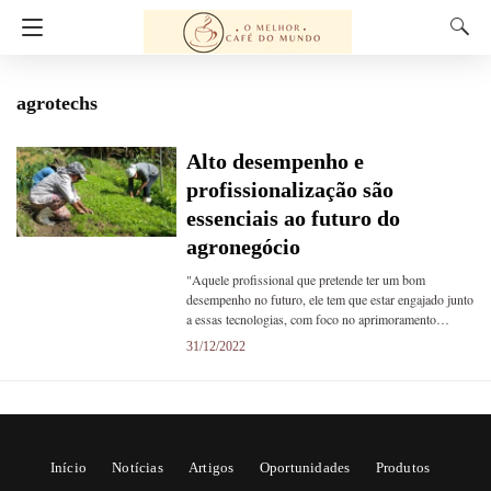
agrotechs
Alto desempenho e
profissionalização são
essenciais ao futuro do
agronegócio
"Aquele profissional que pretende ter um bom
desempenho no futuro, ele tem que estar engajado junto
a essas tecnologias, com foco no aprimoramento…
31/12/2022
Início
Notícias
Artigos
Oportunidades
Produtos