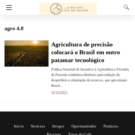
agro 4.0
Agricultura de precisão
colocará o Brasil em outro
patamar tecnológico
Política Nacional de Incentivo à Agricultura e Pecuária
de Precisão estabelece diretrizes para redução do
desperdício e otimização de recursos, que aproximam
Brasil…
31/12/2022
Início
Notícias
Artigos
Oportunidades
Produtos
Receitas
Tipos de Café