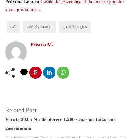
Próxima Leitura
Gestão das Fazendas: kit financeiro gratuito
leite, refrescos, derivados de milho, filtros para café e
ajuda produtores »
porta-filtros.
café
café três corações
grupo 3corações
Priscila M.
:
Related Post
Yocuta 2025: Nestlé oferece 1.200 vagas gratuitas em
Apaixonado por café?
Não deixe de curtir a nossa
gastronomia
página no Facebook
!
11ª edição do programa "Yocuta - Jovens Talentos Culinários" capacitará capacitará