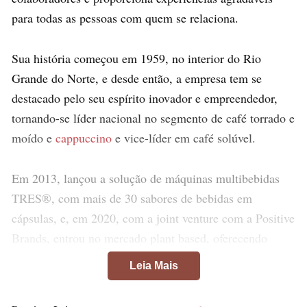
para todas as pessoas com quem se relaciona.
Sua história começou em 1959, no interior do Rio
Grande do Norte, e desde então, a empresa tem se
destacado pelo seu espírito inovador e empreendedor,
tornando-se líder nacional no segmento de café torrado e
moído e
cappuccino
e vice-líder em café solúvel.
Em 2013, lançou a solução de máquinas multibebidas
TRES®, com mais de 30 sabores de bebidas em
cápsulas, e, em 2020, com a joint venture com a Positive
Brands, entrou no mercado plant based, oferecendo
produtos 100% naturais, de origem vegetal. Além disso,
Leia Mais
o portfólio da empresa inclui itens como café solúvel,
cappuccino
pronto para beber
, achocolatado, café com