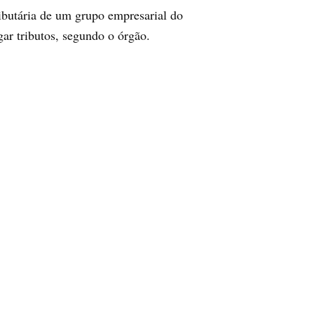
ibutária de um grupo empresarial do
gar tributos, segundo o órgão.
nvestigadores tentam desmantelar, no