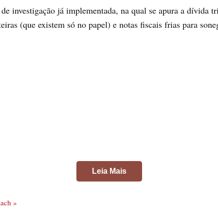
de investigação já implementada, na qual se apura a dívida tr
eiras (que existem só no papel) e notas fiscais frias para sone
Leia Mais
each »
araná e no Espírito Santo tem o mesmo grupo como alvo. Os i