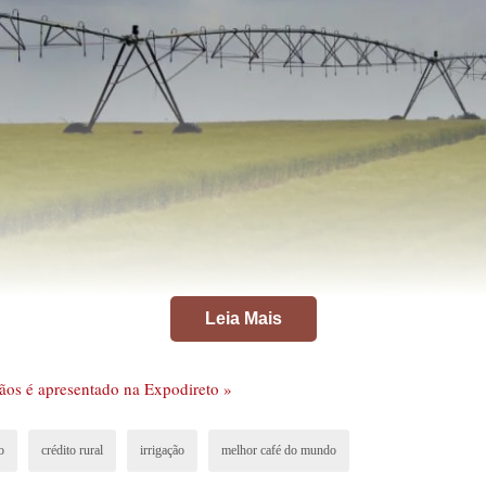
Leia Mais
ãos é apresentado na Expodireto »
o
crédito rural
irrigação
melhor café do mundo